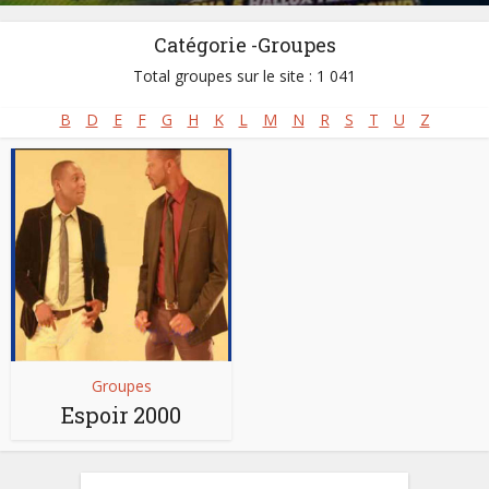
Catégorie -Groupes
Total groupes sur le site : 1 041
B
D
E
F
G
H
K
L
M
N
R
S
T
U
Z
Groupes
Espoir 2000