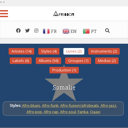
"
"
FR
EN
PT
Artistes (14)
Styles (4)
Livres (2)
Instruments (2)
Labels (6)
Albums (56)
Groupes (1)
Medias (2)
Production (1)
Somalie
Styles:
Afro-blues
,
Afro-funk
,
Afro-fusion/afrobeats
,
Afro-jazz
,
Afro-pop
,
Afro-rap
,
Afro-soul
,
Fanka
,
Qaaci