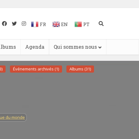
FR
EN
PT
lbums
Agenda
Qui sommes nous
3)
Événements archivés (1)
Albums (31)
que du monde