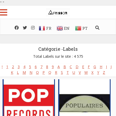
"
"
FR
EN
PT
Catégorie -Labels
Total Labels sur le site : 4 575
!
1
2
3
4
5
6
7
8
9
A
B
C
D
E
F
G
H
I
J
K
L
M
N
O
P
Q
R
S
T
U
V
W
X
Y
Z