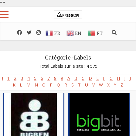
"
"
FR
EN
PT
Catégorie -Labels
Total Labels sur le site : 4 575
!
1
2
3
4
5
6
7
8
9
A
B
C
D
E
F
G
H
I
J
K
L
M
N
O
P
Q
R
S
T
U
V
W
X
Y
Z