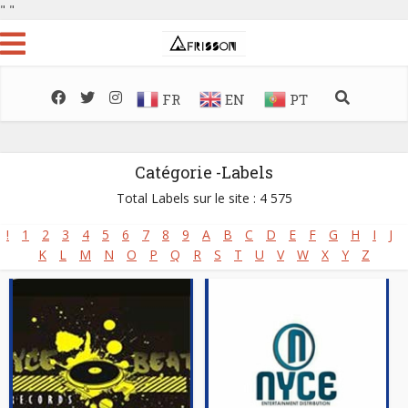
"
"
FR
EN
PT
Catégorie -Labels
Total Labels sur le site : 4 575
!
1
2
3
4
5
6
7
8
9
A
B
C
D
E
F
G
H
I
J
K
L
M
N
O
P
Q
R
S
T
U
V
W
X
Y
Z