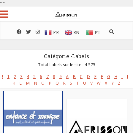
"
"
FR
EN
PT
Catégorie -Labels
Total Labels sur le site : 4 575
!
1
2
3
4
5
6
7
8
9
A
B
C
D
E
F
G
H
I
J
K
L
M
N
O
P
Q
R
S
T
U
V
W
X
Y
Z