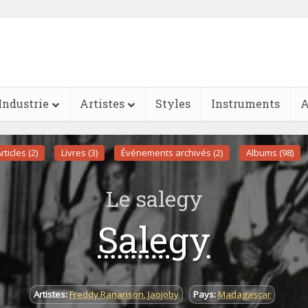
Industrie
Artistes
Styles
Instruments
A
rticles (2)
Livres (3)
Événements archivés (2)
Albums (98)
Le salegy
Salegy
Artistes:
Freddy Ranarison
,
Jaojoby
Pays:
Madagascar