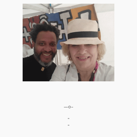
—o–
"
"