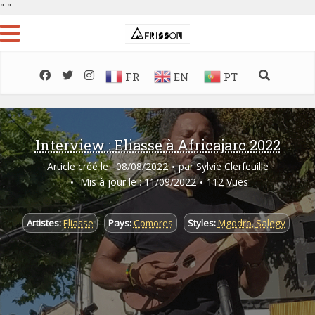
"
"
FR
EN
PT
Interview : Eliasse à Africajarc 2022
Article créé le : 08/08/2022
par
Sylvie Clerfeuille
Mis à jour le : 11/09/2022
112 Vues
Artistes:
Eliasse
Pays:
Comores
Styles:
Mgodro
,
Salegy