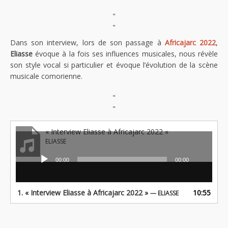
"
"
Dans son interview, lors de son passage à
Africajarc 2022
,
Eliasse
évoque à la fois ses influences musicales, nous révèle
son style vocal si particulier et évoque l’évolution de la scène
musicale comorienne.
"
"
« Interview Eliasse à Africajarc 2022 »
ELIASSE
00:00
00:00
Lecteur
audio
1.
« Interview Eliasse à Africajarc 2022 »
10:55
— ELIASSE