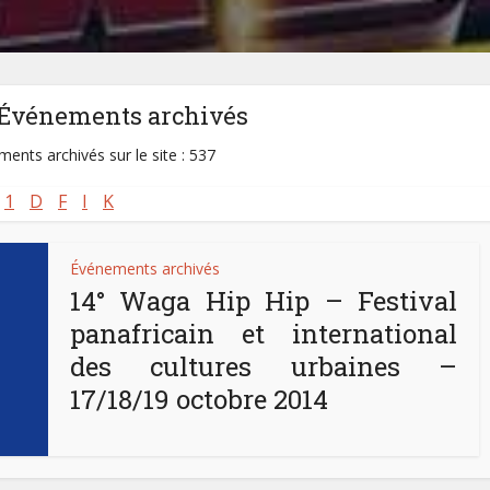
-Événements archivés
ents archivés sur le site : 537
1
D
F
I
K
Événements archivés
14° Waga Hip Hip – Festival
panafricain et international
des cultures urbaines –
17/18/19 octobre 2014