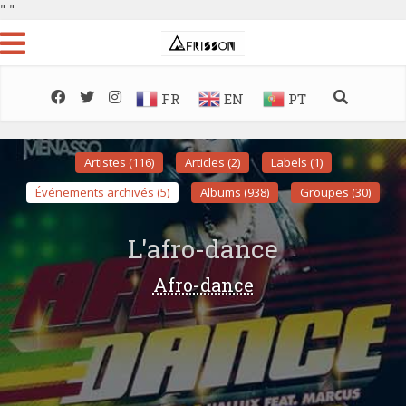
"
"
FR
EN
PT
Artistes (116)
Articles (2)
Labels (1)
Événements archivés (5)
Albums (938)
Groupes (30)
L'afro-dance
Afro-dance