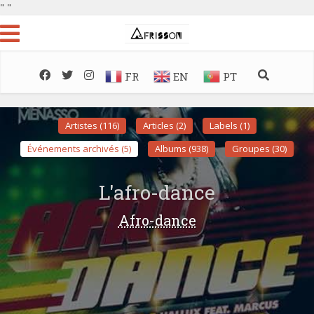
"
"
FR
EN
PT
Artistes (116)
Articles (2)
Labels (1)
Événements archivés (5)
Albums (938)
Groupes (30)
L'afro-dance
Afro-dance