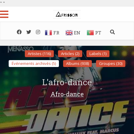
"
"
FR
EN
PT
Artistes (116)
Articles (2)
Labels (1)
Événements archivés (5)
Albums (938)
Groupes (30)
L'afro-dance
Afro-dance