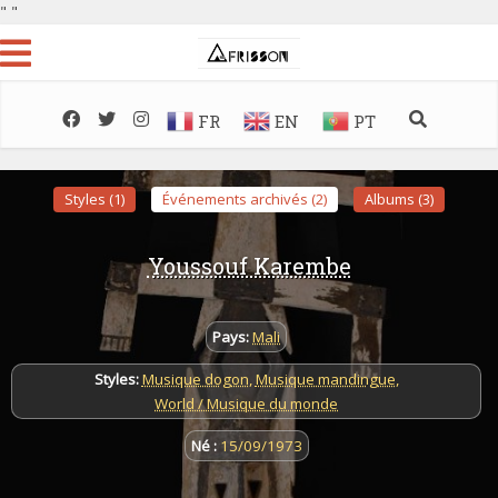
"
"
FR
EN
PT
Styles (1)
Événements archivés (2)
Albums (3)
Youssouf Karembe
Pays:
Mali
Styles:
Musique dogon
,
Musique mandingue
,
World / Musique du monde
Né :
15/09/1973