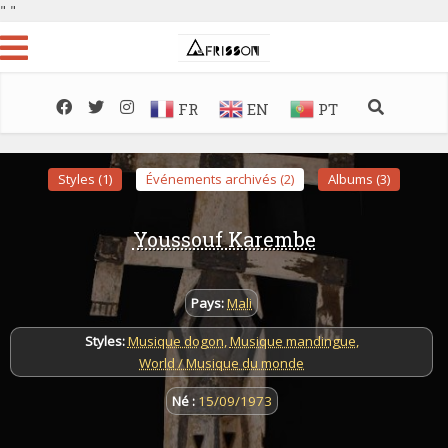
"
"
FR
EN
PT
Styles (1)
Événements archivés (2)
Albums (3)
Youssouf Karembe
Pays:
Mali
Styles:
Musique dogon
,
Musique mandingue
,
World / Musique du monde
Né :
15/09/1973