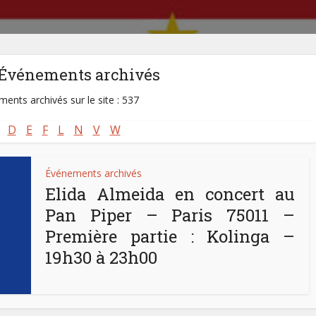
-Événements archivés
ents archivés sur le site : 537
D
E
F
L
N
V
W
Événements archivés
Elida Almeida en concert au
Pan Piper – Paris 75011 –
Première partie : Kolinga –
19h30 à 23h00