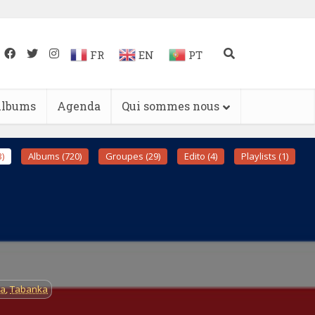
FR
EN
PT
lbums
Agenda
Qui sommes nous
)
Albums (720)
Groupes (29)
Edito (4)
Playlists (1)
a
,
Tabanka