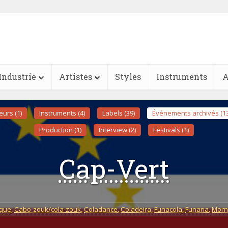
Industrie
Artistes
Styles
Instruments
A
eurs (1)
Instruments (4)
Labels (39)
Événements archivés (13
Production (1)
Interview (2)
Festivals (1)
Cap-Vert
que
,
Cabo-zouk/cola-zouk
,
Coladance
,
Coladeira
,
Funacola
,
Funana
,
Morn