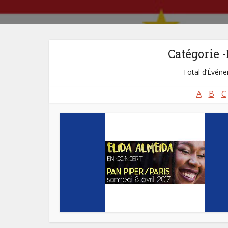
Catégorie 
Total d’Événem
A
B
C