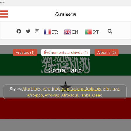
"
"
FR
EN
PT
Artistes (1)
Événements archivés (1)
Albums (2)
Somaliland
Styles:
Afro-blues
,
Afro-funk
,
Afro-fusion/afrobeats
,
Afro-jazz
,
Afro-pop
,
Afro-rap
,
Afro-soul
,
Fanka
,
Qaaci