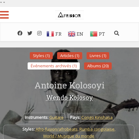
"
"
FR
EN
PT
Styles (1)
Articles (1)
Livres (1)
Événements archivés (1)
Albums (20)
Antoine Kolosoyi
Wendo Kolosoy
Instruments:
Guitare
Pays:
Congo Kinshasa
Styles:
Afro-fusion/afrobeats
,
Rumba congolaise
,
World / Musique du monde