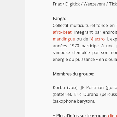
Fnac / Digitick / Weezevent / Tic
Fanga:
Collectif multiculturel fondé e
afro-beat
, intégrant par endro
mandingue
ou de l’
électro
. L’ex
années 1970 participe à une
s’impose d’emblée par son nom,
énergie ou puissance » en dioul
Membres du groupe:
Korbo (voix), JF Postman (gui
(batterie), Eric Durand (percus
(saxophone baryton).
* Plus d’infos sur le groupe:
cliqu