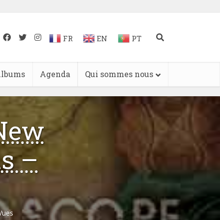
FR
EN
PT
lbums
Agenda
Qui sommes nous
 New
s –
Vues