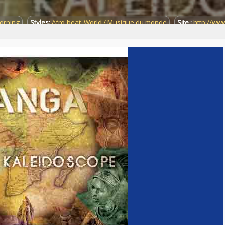
orning
Styles:
Afro-beat
,
World / Musique du monde
Site :
http://ww