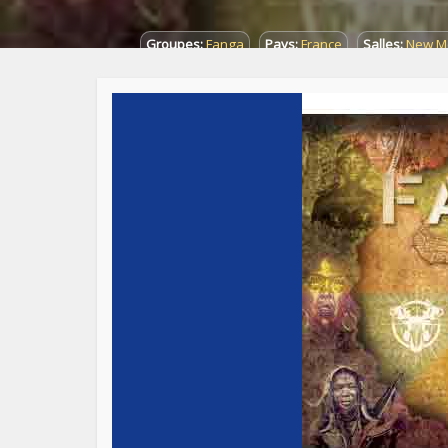
Groupes:
Fanga
Pays:
France
Salles:
New M