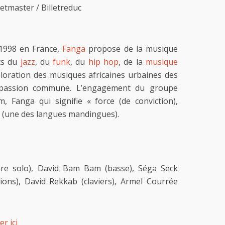
ketmaster / Billetreduc
n 1998 en France,
Fanga
propose de la musique
its du
jazz
, du
funk
, du
hip hop
, de la
musique
ploration des musiques africaines urbaines des
 passion commune. L’engagement du groupe
 Fanga qui signifie « force (de conviction),
a (une des langues mandingues).
tare solo), David Bam Bam (basse), Séga Seck
sions), David Rekkab (claviers), Armel Courrée
er ici