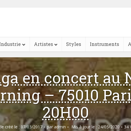
Industrie
Artistes
Styles
Instruments
A
ga en concert au
rning – 75010 Pari
20H00
cle créé le : 07/03/2017
par
admin
Mis à jour le : 24/05/2020
34 