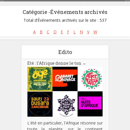
Funacola
,
Funana
,
Morna
,
Tabanka
Catégorie -Événements archivés
Total d’Événements archivés sur le site : 537
A
B
C
D
E
F
L
N
V
W
Edito
Eté : l’Afrique donne le ton
→
L'été en particulier, l'Afrique résonne sur
toute la planète, sur le continent