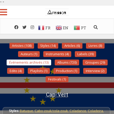
"
"
FR
EN
PT
Artistes (108)
Styles (14)
Articles (6)
Livres (8)
Auteurs (1)
Instruments (4)
Labels (39)
Événements archivés (13)
Albums (720)
Groupes (29)
Edito (4)
Playlists (1)
Production (1)
Interview (2)
Festivals (1)
Cap-Vert
Styles:
Batuque
,
Cabo-zouk/cola-zouk
,
Coladance
,
Coladeira
,