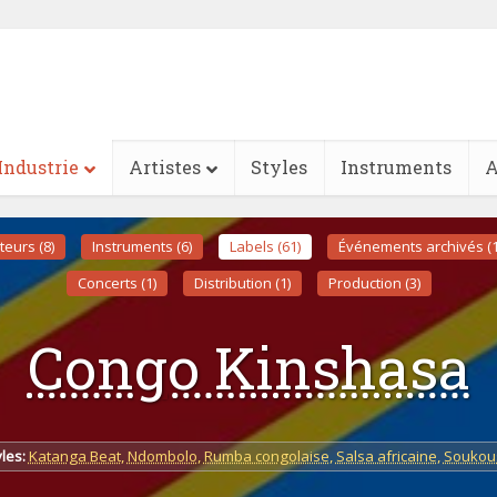
Industrie
Artistes
Styles
Instruments
A
teurs (8)
Instruments (6)
Labels (61)
Événements archivés (1
Concerts (1)
Distribution (1)
Production (3)
Congo Kinshasa
les:
Katanga Beat
,
Ndombolo
,
Rumba congolaise
,
Salsa africaine
,
Soukou