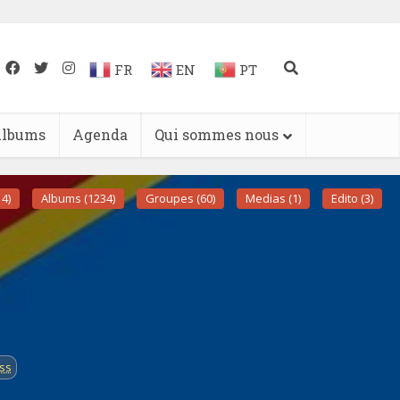
FR
EN
PT
lbums
Agenda
Qui sommes nous
4)
Albums (1234)
Groupes (60)
Medias (1)
Edito (3)
ss