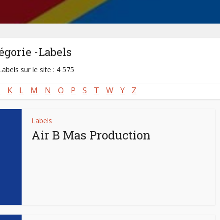
égorie -Labels
abels sur le site : 4 575
I
K
L
M
N
O
P
S
T
W
Y
Z
Labels
Air B Mas Production