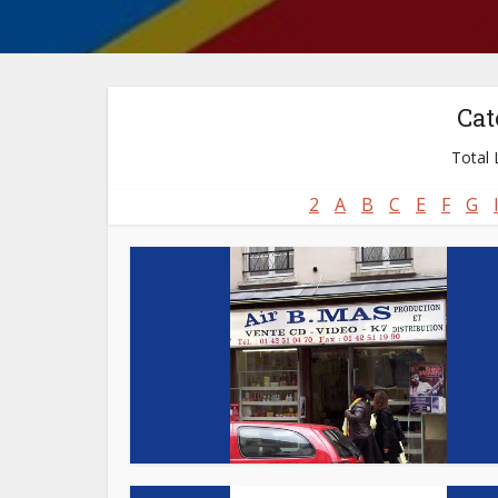
Cat
Total L
2
A
B
C
E
F
G