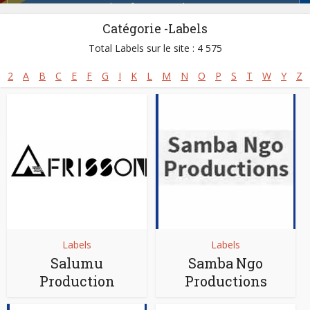
Salsa africaine
,
Soukouss
Catégorie -Labels
Total Labels sur le site : 4 575
2
A
B
C
E
F
G
I
K
L
M
N
O
P
S
T
W
Y
Z
Labels
Labels
Salumu
Samba Ngo
Production
Productions