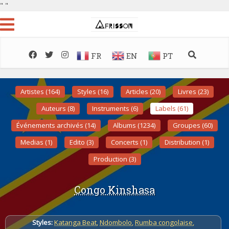
"
"
FR
EN
PT
Artistes (164)
Styles (16)
Articles (20)
Livres (23)
Auteurs (8)
Instruments (6)
Labels (61)
Événements archivés (14)
Albums (1234)
Groupes (60)
Medias (1)
Edito (3)
Concerts (1)
Distribution (1)
Production (3)
Congo Kinshasa
Styles:
Katanga Beat
,
Ndombolo
,
Rumba congolaise
,