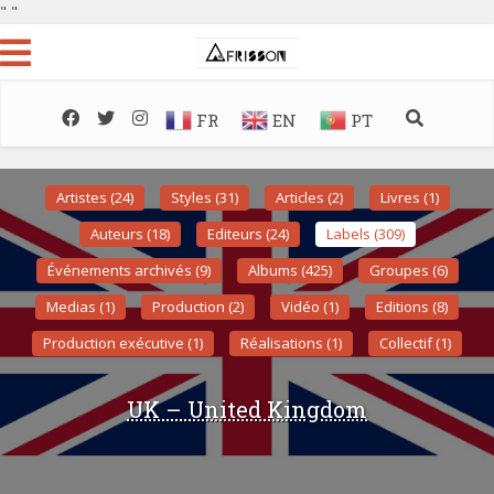
"
"
FR
EN
PT
Artistes (24)
Styles (31)
Articles (2)
Livres (1)
Auteurs (18)
Editeurs (24)
Labels (309)
Événements archivés (9)
Albums (425)
Groupes (6)
Medias (1)
Production (2)
Vidéo (1)
Editions (8)
Production exécutive (1)
Réalisations (1)
Collectif (1)
UK – United Kingdom