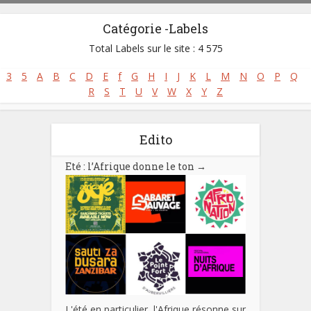
Catégorie -Labels
Total Labels sur le site : 4 575
3
5
A
B
C
D
E
f
G
H
I
J
K
L
M
N
O
P
Q
R
S
T
U
V
W
X
Y
Z
Edito
Eté : l’Afrique donne le ton
→
L'été en particulier, l'Afrique résonne sur