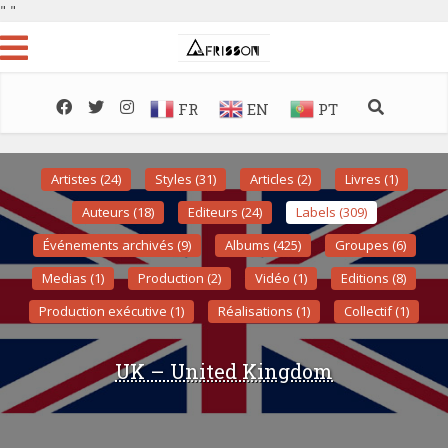
"
"
FR
EN
PT
Artistes (24)
Styles (31)
Articles (2)
Livres (1)
Auteurs (18)
Editeurs (24)
Labels (309)
Événements archivés (9)
Albums (425)
Groupes (6)
Medias (1)
Production (2)
Vidéo (1)
Editions (8)
Production exécutive (1)
Réalisations (1)
Collectif (1)
UK – United Kingdom