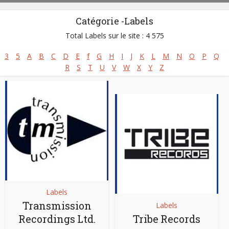
Catégorie -Labels
Total Labels sur le site : 4 575
3
5
A
B
C
D
E
f
G
H
I
J
K
L
M
N
O
P
Q
R
S
T
U
V
W
X
Y
Z
Labels
Transmission
Labels
Recordings Ltd.
Tribe Records