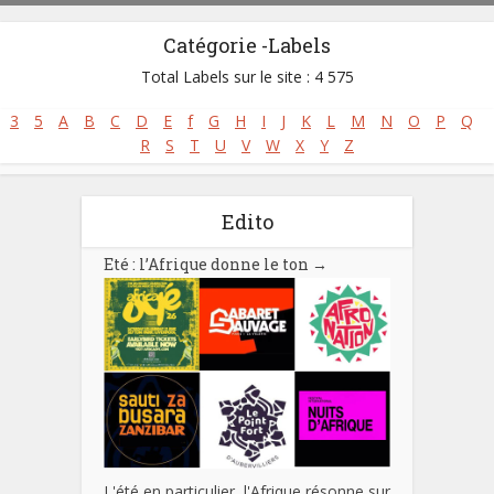
Catégorie -Labels
Total Labels sur le site : 4 575
3
5
A
B
C
D
E
f
G
H
I
J
K
L
M
N
O
P
Q
R
S
T
U
V
W
X
Y
Z
Edito
Eté : l’Afrique donne le ton
→
L'été en particulier, l'Afrique résonne sur