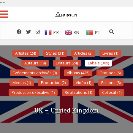
"
"
FR
EN
PT
Artistes (24)
Styles (31)
Articles (2)
Livres (1)
Auteurs (18)
Editeurs (24)
Labels (309)
Événements archivés (9)
Albums (425)
Groupes (6)
Medias (1)
Production (2)
Vidéo (1)
Editions (8)
Production exécutive (1)
Réalisations (1)
Collectif (1)
UK – United Kingdom