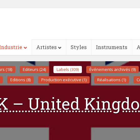
Industrie
Artistes
Styles
Instruments
A
rs (18)
Editeurs (24)
Labels (309)
Événements archivés (9)
Editions (8)
Production exécutive (1)
Réalisations (1)
Co
K – United Kingd