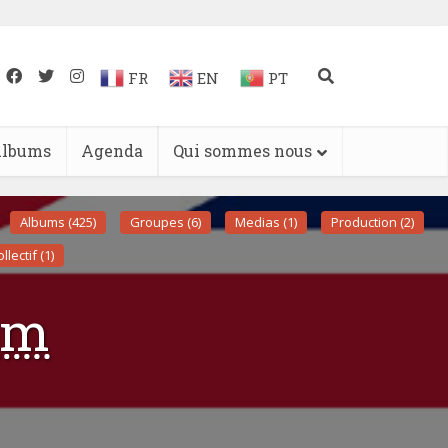
FR
EN
PT
lbums
Agenda
Qui sommes nous
Albums (425)
Groupes (6)
Medias (1)
Production (2)
llectif (1)
om