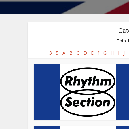
Cat
Total L
3
5
A
B
C
D
E
f
G
H
I
J