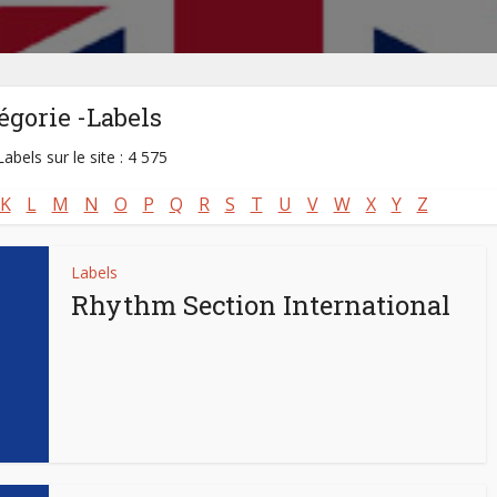
égorie -Labels
abels sur le site : 4 575
K
L
M
N
O
P
Q
R
S
T
U
V
W
X
Y
Z
Labels
Rhythm Section International