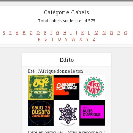
Catégorie -Labels
Total Labels sur le site : 4 575
3
5
A
B
C
D
E
f
G
H
I
J
K
L
M
N
O
P
Q
R
S
T
U
V
W
X
Y
Z
Edito
Eté : l’Afrique donne le ton
→
L'été en particulier, l'Afrique résonne sur