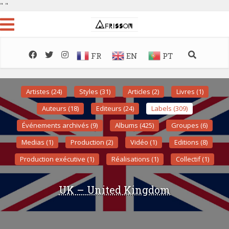
"
"
FR
EN
PT
Artistes (24)
Styles (31)
Articles (2)
Livres (1)
Auteurs (18)
Editeurs (24)
Labels (309)
Événements archivés (9)
Albums (425)
Groupes (6)
Medias (1)
Production (2)
Vidéo (1)
Editions (8)
Production exécutive (1)
Réalisations (1)
Collectif (1)
UK – United Kingdom