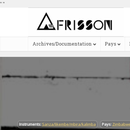
"
"
Archives/Documentation
Pays
Instruments:
Sanza/likembe/mbira/kalimba
Pays:
Zimbabw