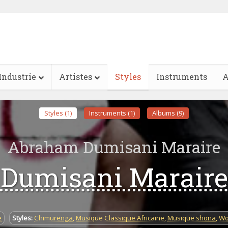
Industrie
Artistes
Styles
Instruments
A
Styles (1)
Instruments (1)
Albums (9)
Abraham Dumisani Maraire
Dumisani Maraire
e
Styles:
Chimurenga
,
Musique Classique Africaine
,
Musique shona
,
Wo