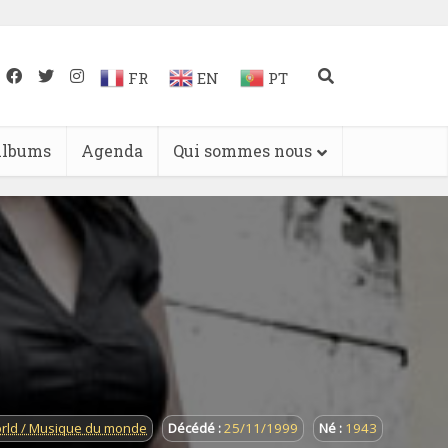
FR
EN
PT
lbums
Agenda
Qui sommes nous
rld / Musique du monde
Décédé :
25/11/1999
Né :
1943