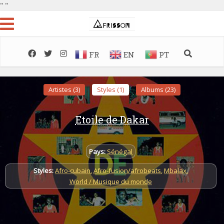
"
"
FR
EN
PT
Artistes (3)
Styles (1)
Albums (23)
Etoile de Dakar
Pays:
Sénégal
Styles:
Afro-cubain
,
Afro-fusion/afrobeats
,
Mbalax
,
World / Musique du monde