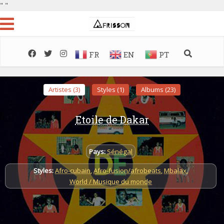
"
"
FR
EN
PT
Artistes (3)
Styles (1)
Albums (23)
Etoile de Dakar
Pays:
Sénégal
Styles:
Afro-cubain
,
Afro-fusion/afrobeats
,
Mbalax
,
World / Musique du monde