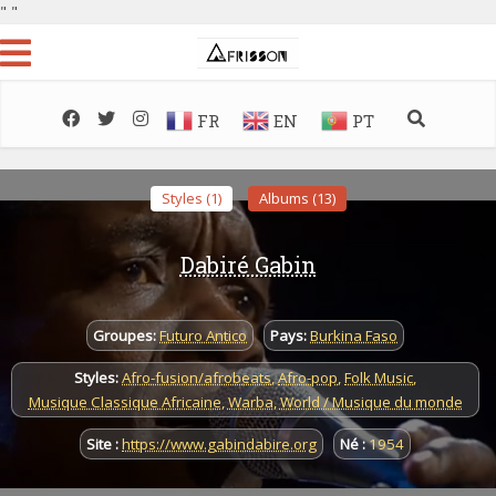
"
"
FR
EN
PT
Styles (1)
Albums (13)
Dabiré Gabin
Groupes:
Futuro Antico
Pays:
Burkina Faso
Styles:
Afro-fusion/afrobeats
,
Afro-pop
,
Folk Music
,
Musique Classique Africaine
,
Warba
,
World / Musique du monde
Site :
https://www.gabindabire.org
Né :
1954