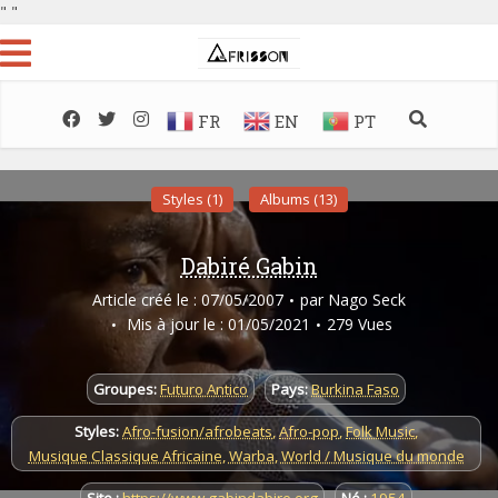
"
"
FR
EN
PT
Styles (1)
Albums (13)
Dabiré Gabin
Article créé le : 07/05/2007
par
Nago Seck
Mis à jour le : 01/05/2021
279 Vues
Groupes:
Futuro Antico
Pays:
Burkina Faso
Styles:
Afro-fusion/afrobeats
,
Afro-pop
,
Folk Music
,
Musique Classique Africaine
,
Warba
,
World / Musique du monde