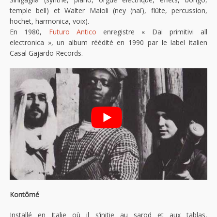
temple bell) et Walter Maioli (ney (naï), flûte, percussion,
hochet, harmonica, voix).
En 1980,
Futuro Antico
enregistre « Dai primitivi all
electronica », un album réédité en 1990 par le label italien
Casal Gajardo Records.
Kontômé
Installé en Italie où il s’initie au sarod et aux tablas,