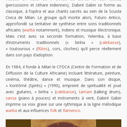
(percussions et cithare indiennes), Dabiré Gabin se forme au
classique, à l’opéra et aux chants sacrés au sein de la Scuola
Civica de Milan. Le groupe qu’il monte alors, Futuro Antico,
approfondit sa tentative de synthèse entre sons traditionnels
africains (
warba
notamment), indiens et musique électronique.
Mais c’est avec sa seconde formation, Yelemba, à base
d’instruments traditionnels (« binha » (
calebasse
),
« toutourous » (
flûtes
), cors, cloches) qu’il perce réellement
dans son pays d’adoption.
En 1984, il fonde à Milan le CFDCA (Centre de Formation et de
Diffusion de la Culture Africaine) incluant littérature, peinture,
cinéma, théâtre, danse et musique. Dans son disque,
« Kontômé (Spirits) » (1990), empreint de spiritualité et joué
avec guitares, « binha » (
calebasse
),
tamani
(talking drum),
sanza
(piano à pouces) et instruments à vent, Dabiré Gabin
imprime sa voix grave sur une rythmique à la ligne mélodique
warba
et aux influences
folk
et
flamenco
.