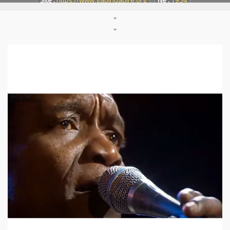
Site :
https://www.gabindabire.org
Né :
1954
"
"