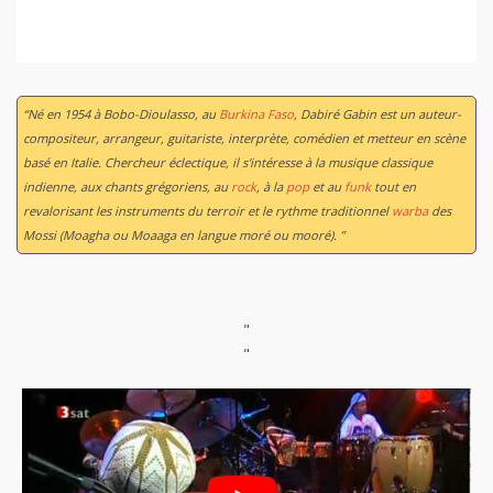
“Né en 1954 à Bobo-Dioulasso, au
Burkina Faso
, Dabiré Gabin est un auteur-
compositeur, arrangeur, guitariste, interprète, comédien et metteur en scène
basé en Italie. Chercheur éclectique, il s'intéresse à la musique classique
indienne, aux chants grégoriens, au
rock
, à la
pop
et au
funk
tout en
revalorisant les instruments du terroir et le rythme traditionnel
warba
des
Mossi (Moagha ou Moaaga en langue moré ou mooré). ”
"
"