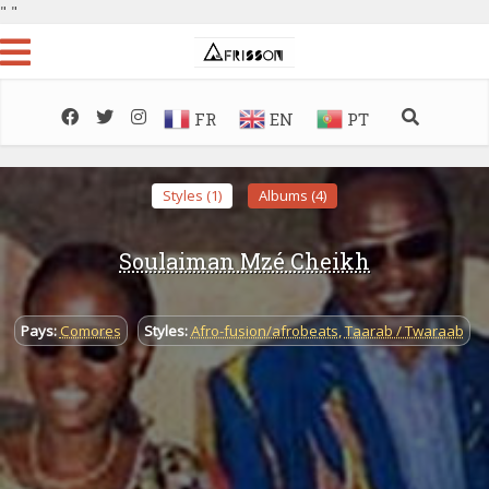
"
"
FR
EN
PT
Styles (1)
Albums (4)
Soulaiman Mzé Cheikh
Pays:
Comores
Styles:
Afro-fusion/afrobeats
,
Taarab / Twaraab