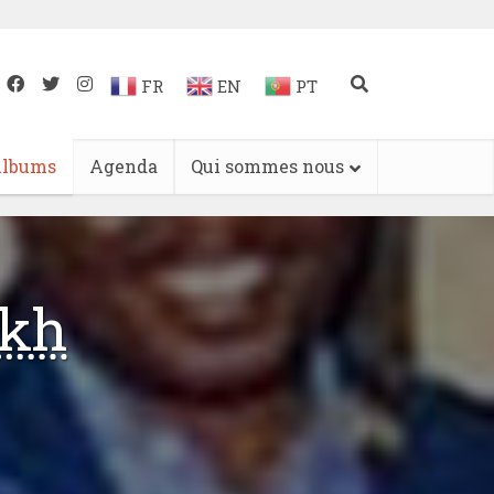
FR
EN
PT
lbums
Agenda
Qui sommes nous
ikh