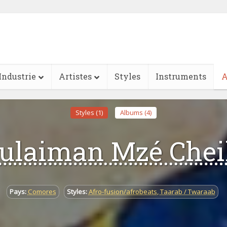
Industrie
Artistes
Styles
Instruments
A
Styles (1)
Albums (4)
ulaiman Mzé Che
Pays:
Comores
Styles:
Afro-fusion/afrobeats
,
Taarab / Twaraab