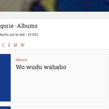
égorie -Albums
lbums sur le site : 19 652
C
E
M
W
Albums
Wo wudu wahaho