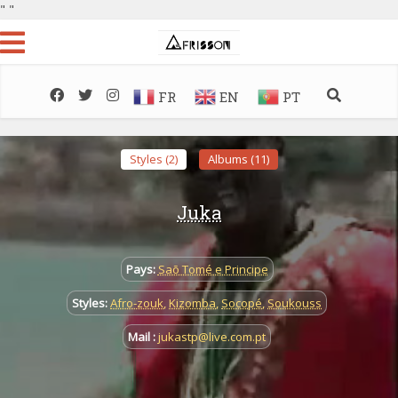
"
"
FR
EN
PT
Styles (2)
Albums (11)
Juka
Pays:
Saõ Tomé e Principe
Styles:
Afro-zouk
,
Kizomba
,
Socopé
,
Soukouss
Mail :
jukastp@live.com.pt