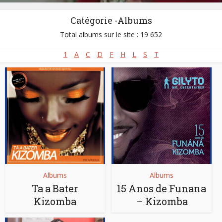
Catégorie -Albums
Total albums sur le site : 19 652
1
A
C
D
F
H
L
S
T
Albums
Albums
Ta a Bater
15 Anos de Funana
Kizomba
– Kizomba