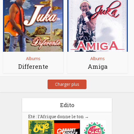
Albums
Albums
Differente
Amiga
Charger plus
Edito
Eté : l’Afrique donne le ton
→