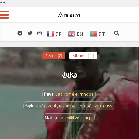
"
"
FR
EN
PT
Styles (2)
Albums (11)
Juka
Pays:
Saõ Tomé e Principe
Styles:
Afro-zouk
,
Kizomba
,
Socopé
,
Soukouss
Mail :
jukastp@live.com.pt