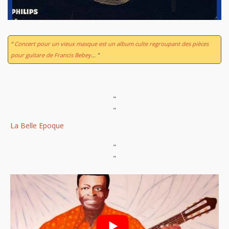
“
Concert pour un vieux masque
est un album culte regroupant des pièces
pour guitare de Francis Bebey
... ”
"
"
La Belle Epoque
"
"