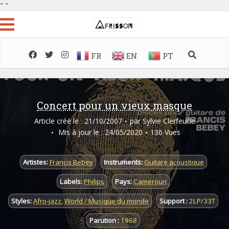
"
"
FR
EN
PT
Concert pour un vieux masque
Article créé le : 21/10/2007
par
Sylvie Clerfeuille
Mis à jour le : 24/05/2020
136 Vues
Artistes:
Francis Bebey
Instruments:
Guitare acoustique
Labels:
Philips
Pays:
Cameroun
Styles:
Afro-jazz
,
World / Musique du monde
Support :
2LP/33T
Parution :
1968