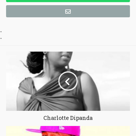
"
"
Charlotte Dipanda