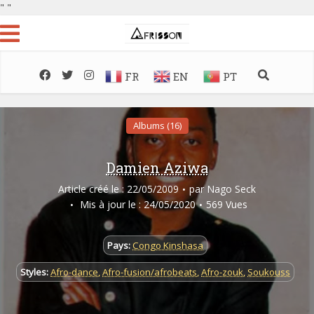
"
"
FR
EN
PT
Albums (16)
Damien Aziwa
Article créé le : 22/05/2009
par
Nago Seck
Mis à jour le : 24/05/2020
569 Vues
Pays:
Congo Kinshasa
Styles:
Afro-dance
,
Afro-fusion/afrobeats
,
Afro-zouk
,
Soukouss