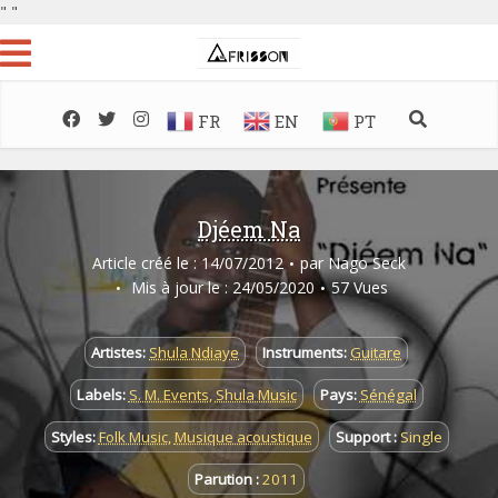
"
"
FR
EN
PT
Djéem Na
Article créé le : 14/07/2012
par
Nago Seck
Mis à jour le : 24/05/2020
57 Vues
Artistes:
Shula Ndiaye
Instruments:
Guitare
Labels:
S. M. Events
,
Shula Music
Pays:
Sénégal
Styles:
Folk Music
,
Musique acoustique
Support :
Single
Parution :
2011