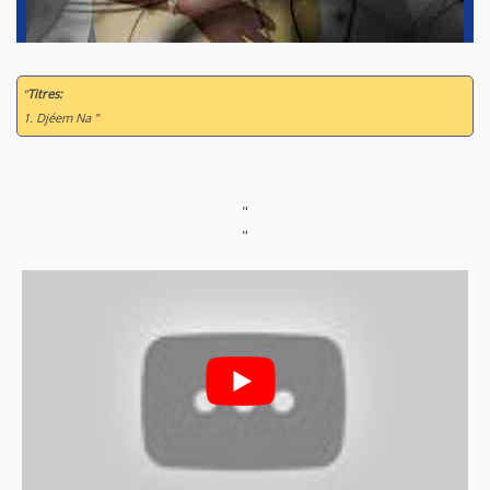
“
Titres:
1. Djéem Na ”
"
"