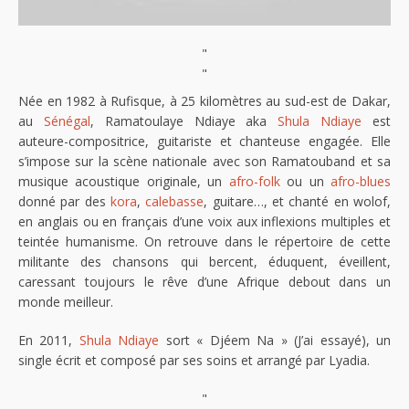
"
"
Née en 1982 à Rufisque, à 25 kilomètres au sud-est de Dakar,
au
Sénégal
, Ramatoulaye Ndiaye aka
Shula Ndiaye
est
auteure-compositrice, guitariste et chanteuse engagée. Elle
s’impose sur la scène nationale avec son Ramatouband et sa
musique acoustique originale, un
afro-folk
ou un
afro-blues
donné par des
kora
,
calebasse
, guitare…, et chanté en wolof,
en anglais ou en français d’une voix aux inflexions multiples et
teintée humanisme. On retrouve dans le répertoire de cette
militante des chansons qui bercent, éduquent, éveillent,
caressant toujours le rêve d’une Afrique debout dans un
monde meilleur.
En 2011,
Shula Ndiaye
sort « Djéem Na » (J’ai essayé), un
single écrit et composé par ses soins et arrangé par Lyadia.
"