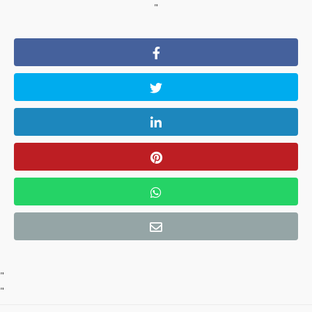
"
"
"