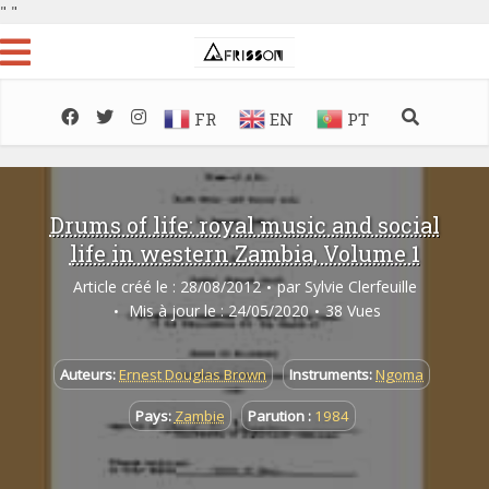
"
"
FR
EN
PT
Drums of life: royal music and social
life in western Zambia, Volume 1
Article créé le : 28/08/2012
par
Sylvie Clerfeuille
Mis à jour le : 24/05/2020
38 Vues
Auteurs:
Ernest Douglas Brown
Instruments:
Ngoma
Pays:
Zambie
Parution :
1984