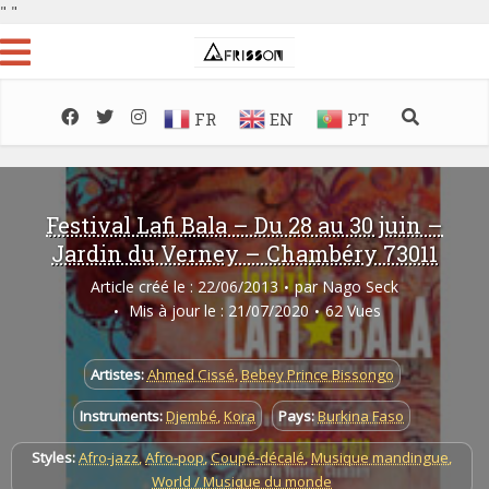
"
"
FR
EN
PT
Festival Lafi Bala – Du 28 au 30 juin –
Jardin du Verney – Chambéry 73011
Article créé le : 22/06/2013
par
Nago Seck
Mis à jour le : 21/07/2020
62 Vues
Artistes:
Ahmed Cissé
,
Bebey Prince Bissongo
Instruments:
Djembé
,
Kora
Pays:
Burkina Faso
Styles:
Afro-jazz
,
Afro-pop
,
Coupé-décalé
,
Musique mandingue
,
World / Musique du monde