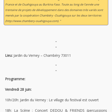
France et de Ouahigouya au Burkina Faso. Toute au long de l’année une
trentaine de projets de développement dans des domaines très variés sont
menés par la coopération Chambéry -Ouahigouya sur les deux territoires
(http://www.chambery-ouahigouya.com). ”
"
"
Lieu:
Jardin du Verney – Chambéry 73011
"
"
Programme:
Vendredi 28 juin:
10h/20h: Jardin du Verney : Le village du festival est ouvert
18h: La Scène : Concert DEDOU & FRIENDS (percussions