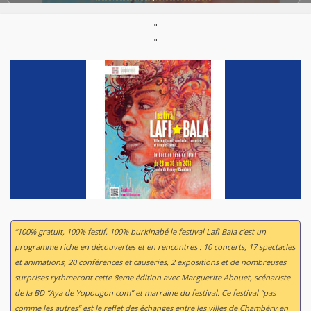
Mail :
http://www.lafibala.com
Site :
http://www.lafibala.com
"
"
Thème :
Edito
“100% gratuit, 100% festif, 100% burkinabé le festival Lafi Bala c’est un
programme riche en découvertes et en rencontres : 10 concerts, 17 spectacles
et animations, 20 conférences et causeries, 2 expositions et de nombreuses
surprises rythmeront cette 8eme édition avec Marguerite Abouet, scénariste
de la BD “Aya de Yopougon com” et marraine du festival. Ce festival “pas
comme les autres” est le reflet des échanges entre les villes de Chambéry en