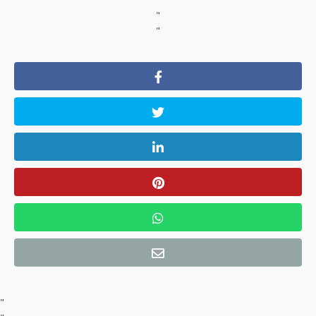
"
"
"