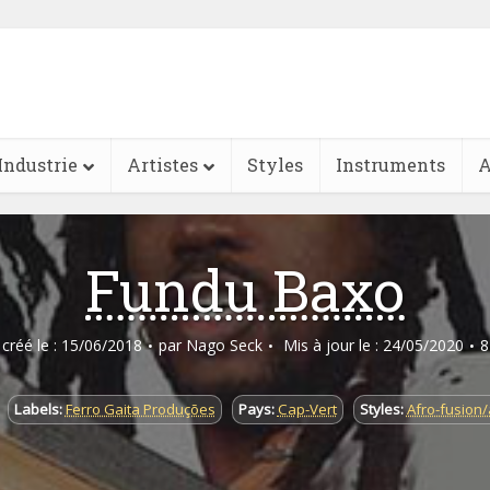
Industrie
Artistes
Styles
Instruments
A
Fundu Baxo
e créé le : 15/06/2018
par
Nago Seck
Mis à jour le : 24/05/2020
8
Labels:
Ferro Gaita Produções
Pays:
Cap-Vert
Styles:
Afro-fusion