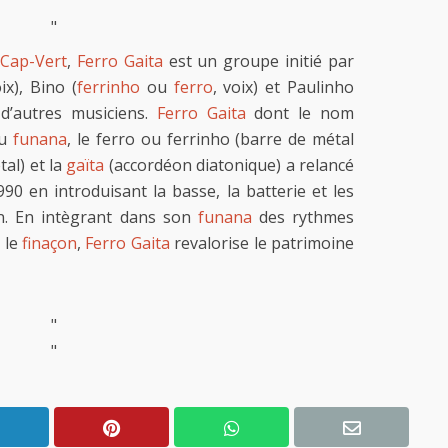
"
"
Cap-Vert
,
Ferro Gaita
est un groupe initié par
x), Bino (
ferrinho
ou
ferro
, voix) et Paulinho
 d’autres musiciens.
Ferro Gaita
dont le nom
du
funana
, le ferro ou ferrinho (barre de métal
al) et la
gaïta
(accordéon diatonique) a relancé
90 en introduisant la basse, la batterie et les
on. En intègrant dans son
funana
des rythmes
 le
finaçon
,
Ferro Gaita
revalorise le patrimoine
"
"