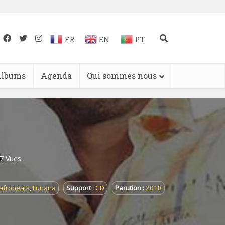
FR
EN
PT
lbums
Agenda
Qui sommes nous
7 Vues
/afrobeats
,
Funana
Support :
CD
Parution :
2018