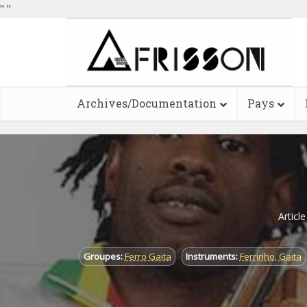
"
"
Archives/Documentation
Pays
Articl
Groupes:
Ferro Gaita
Instruments:
Ferrinho
,
Gaita