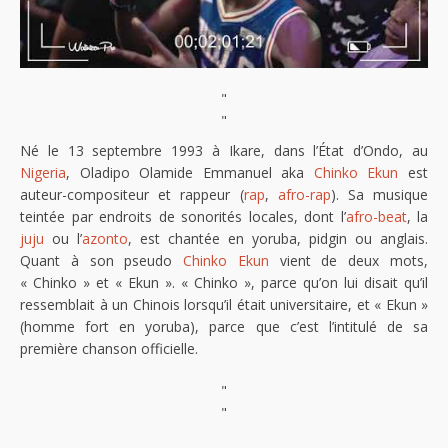
"
"
Né le 13 septembre 1993 à Ikare, dans l’État d’Ondo, au
Nigeria
, Oladipo Olamide Emmanuel aka
Chinko Ekun
est
auteur-compositeur et rappeur (
rap
,
afro-rap
). Sa musique
teintée par endroits de sonorités locales, dont l’
afro-beat
, la
juju
ou l’
azonto
, est chantée en yoruba, pidgin ou anglais.
Quant à son pseudo
Chinko Ekun
vient de deux mots,
« Chinko » et « Ekun ». « Chinko », parce qu’on lui disait qu’il
ressemblait à un Chinois lorsqu’il était universitaire, et « Ekun »
(homme fort en yoruba), parce que c’est l’intitulé de sa
première chanson officielle.
"
"