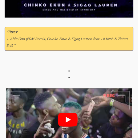
“
Titres:
1. Able God (EDM Remix) Chinko Ekun & Sigag Lauren feat. Lil Kesh & Zlatan
3:49 ”
"
"