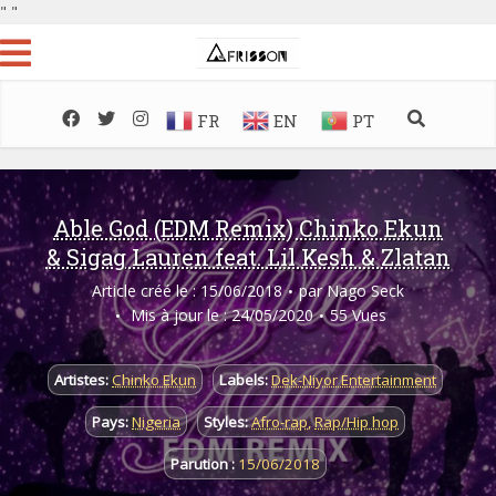
"
"
FR
EN
PT
Able God (EDM Remix) Chinko Ekun
& Sigag Lauren feat. Lil Kesh & Zlatan
Article créé le : 15/06/2018
par
Nago Seck
Mis à jour le : 24/05/2020
55 Vues
Artistes:
Chinko Ekun
Labels:
Dek-Niyor Entertainment
Pays:
Nigeria
Styles:
Afro-rap
,
Rap/Hip hop
Parution :
15/06/2018