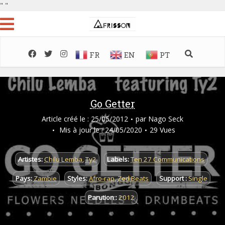
"
"
FR
EN
PT
Go Getter
Article créé le : 25/05/2012
par
Nago Seck
Mis à jour le : 24/05/2020
29 Vues
Artistes:
Chilu Lemba
,
Ty2
Labels:
Ten 27 Communications
Pays:
Zambie
Styles:
Afro-rap
,
Zed Beats
Support :
Single
Parution :
2012