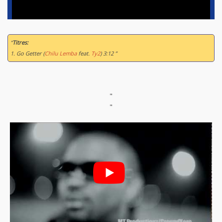
“
Titres:
1. Go Getter (
Chilu Lemba
feat.
Ty2
) 3:12 ”
"
"