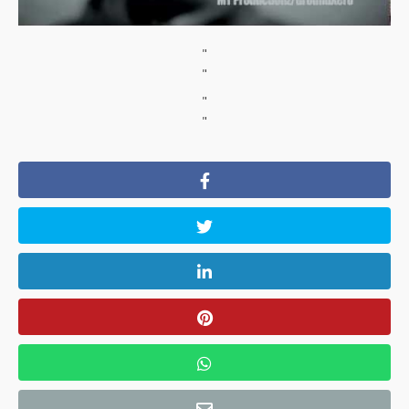
"
"
"
"