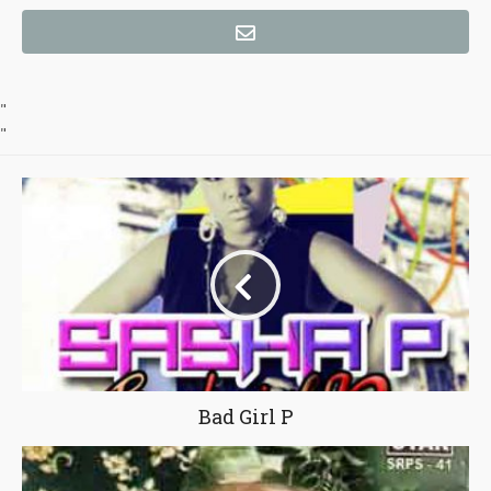
"
"
Bad Girl P