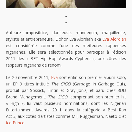
"
"
Auteure-compositrice, danseuse, mannequin, maquilleuse,
styliste et entrepreneure, Elohor Eva Alordiah aka
Eva Alordiah
est considérée comme l’une des meilleures rappeuses
nigérianes. Elle sera sélectionnée pour participer à l’édition
2011 des « BET Hip Hop Awards Cyphers », aux côtés des
rappeurs nigérians de renom.
Le 20 novembre 2011,
Eva
sort enfin son premier album solo,
un EP 9 titres intitulé
The GIGO
(Garbage In Garbage Out),
produit par Sossick, Tintin et Gray Jon’z, et paru chez 3UD
Brand Management.
The GIGO
, comprenant son premier hit
« High », lui vaut plusieurs nominations, dont les Nigerian
Entertainment Awards 2011, dans la catégorie « Best Rap
Act », aux côtés d’artistes comme M.I, Ruggedman, Naeto C et
Ice Prince
.