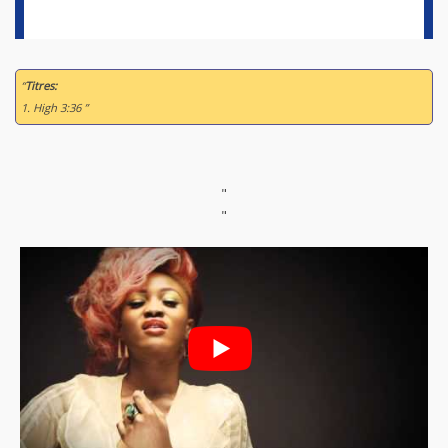
“
Titres:
1. High 3:36 ”
"
"