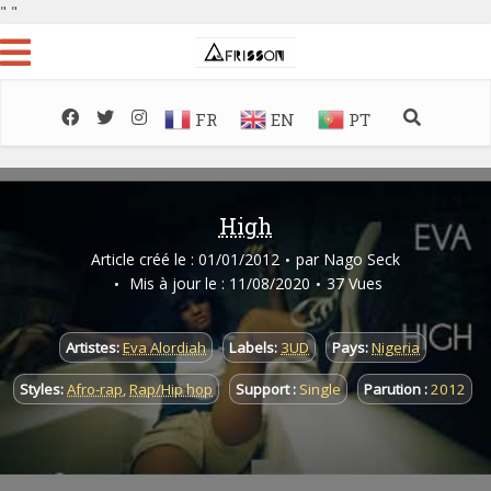
"
"
FR
EN
PT
High
Article créé le : 01/01/2012
par
Nago Seck
Mis à jour le : 11/08/2020
37 Vues
Artistes:
Eva Alordiah
Labels:
3UD
Pays:
Nigeria
Styles:
Afro-rap
,
Rap/Hip hop
Support :
Single
Parution :
2012