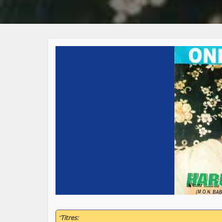
“
Titres: