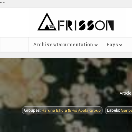
"
"
Archives/Documentation
Pays
Articl
Groupes:
Haruna Ishola & His Apala Group
Labels:
Ganba