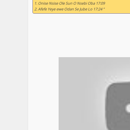
1. Onise Nsise Ole Sun O Nsebi Oba 17:09
2. Afefe Yeye ewe Odan Se Jube Lo 17:24 ”