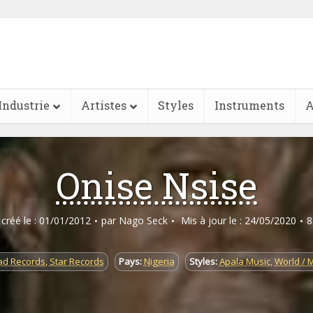
Industrie
Artistes
Styles
Instruments
A
Onise Nsise
e créé le : 01/01/2012
par
Nago Seck
Mis à jour le : 24/05/2020
8
d Records
,
Star Records
Pays:
Nigeria
Styles:
Apala Music
,
World / 