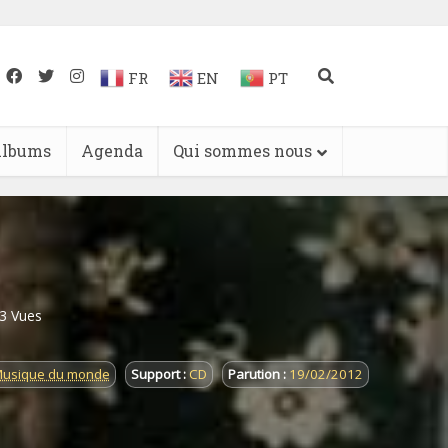
FR
EN
PT
lbums
Agenda
Qui sommes nous
3 Vues
Musique du monde
Support :
CD
Parution :
19/02/2012