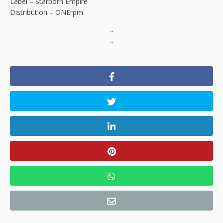
Label – Starborn Empire
Distribution – ONErpm
"
"