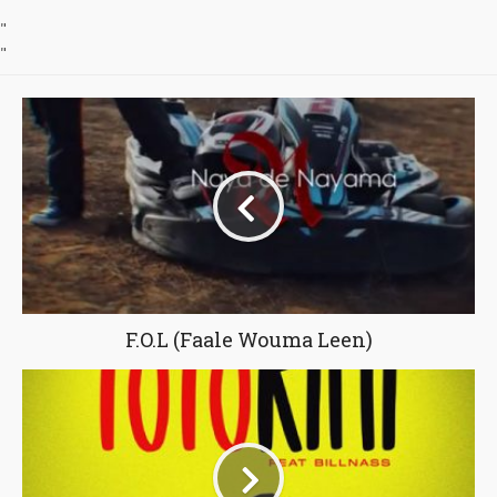
"
"
F.O.L (Faale Wouma Leen)