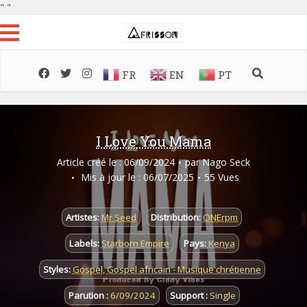
"
"
FR
EN
PT
I Love You Mama
Article créé le : 06/09/2024
par
Nago Seck
Mis à jour le : 06/07/2025
55 Vues
Artistes:
Mr Seed
Distribution:
ONErpm
Labels:
Starborn Empire
Pays:
Kenya
Styles:
Gospel
,
Gospel africain - Musique chrétienne
Parution :
6/09/2024
Support :
Single