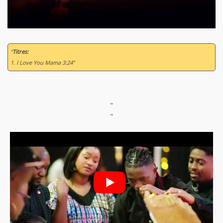
“
Titres:
1. I Love You Mama 3:24”
"
"