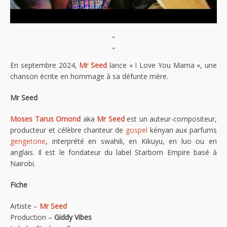
"
"
En septembre 2024,
Mr Seed
lance « I Love You Mama », une
chanson écrite en hommage à sa défunte mère.
Mr Seed
Moses Tarus Omond
aka
Mr Seed
est un auteur-compositeur,
producteur et célèbre chanteur de
gospel
kényan aux parfums
gengetone
, interprété en swahili, en Kikuyu, en luo ou en
anglais. Il est le fondateur du label Starborn Empire basé à
Nairobi.
Fiche
Artiste –
Mr Seed
Production –
Giddy Vibes