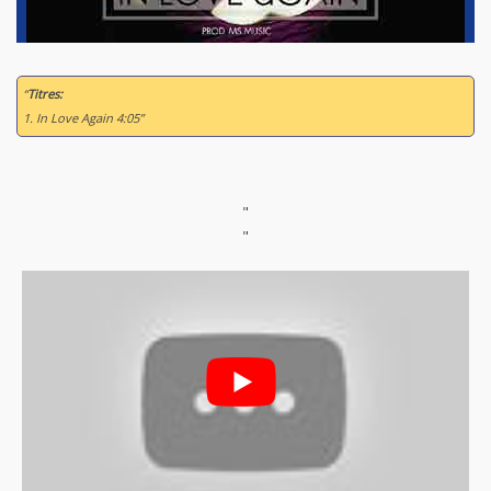
“
Titres:
1. In Love Again 4:05”
"
"