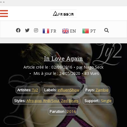
"
"
FR
EN
PT
In Love Again
Article créé le : 02/09/2016
par
Nago Seck
Mis à jour le : 24/05/2020
83 Vues
Artistes:
Ty2
Labels:
InfluenShow
Pays:
Zambie
Styles:
Afro-pop
,
RnB/Soul
,
Zed Beats
Support :
Single
Parution :
2016