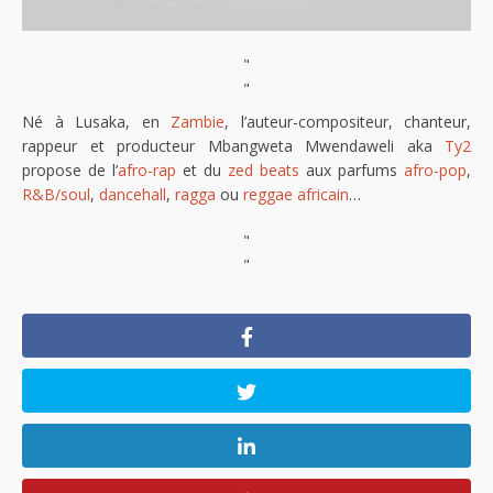
"
"
Né à Lusaka, en
Zambie
, l’auteur-compositeur, chanteur,
rappeur et producteur Mbangweta Mwendaweli aka
Ty2
propose de l’
afro-rap
et du
zed beats
aux parfums
afro-pop
,
R&B/soul
,
dancehall
,
ragga
ou
reggae africain
…
"
"