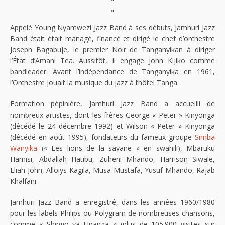
"
"
Appelé Young Nyamwezi Jazz Band à ses débuts, Jamhuri Jazz
Band était était managé, financé et dirigé le chef d’orchestre
Joseph Bagabuje, le premier Noir de Tanganyikan à diriger
l’État d’Amani Tea. Aussitôt, il engage John Kijiko comme
bandleader. Avant l’indépendance de Tanganyika en 1961,
l’Orchestre jouait la musique du jazz à l’hôtel Tanga.
Formation pépinière, Jamhuri Jazz Band a accueilli de
nombreux artistes, dont les frères George « Peter » Kinyonga
(décédé le 24 décembre 1992) et Wilson « Peter » Kinyonga
(décédé en août 1995), fondateurs du fameux groupe
Simba
Wanyika
(« Les lions de la savane » en swahili), Mbaruku
Hamisi, Abdallah Hatibu, Zuheni Mhando, Harrison Siwale,
Eliah John, Alloiys Kagila, Musa Mustafa, Yusuf Mhando, Rajab
Khalfani.
Jamhuri Jazz Band a enregistré, dans les années 1960/1980
pour les labels Philips ou Polygram de nombreuses chansons,
comme « Shingo ya Upanga » (plus de 105.900 visites sur