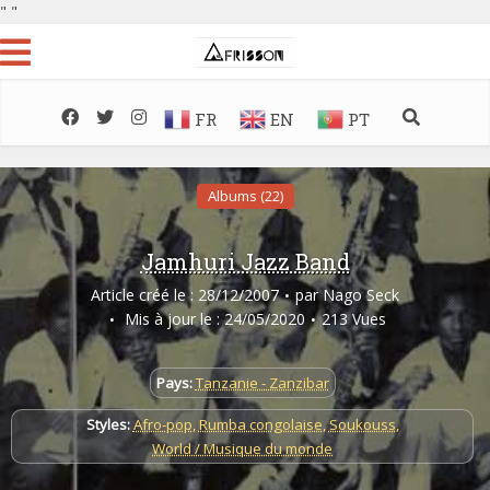
"
"
FR
EN
PT
Albums (22)
Jamhuri Jazz Band
Article créé le : 28/12/2007
par
Nago Seck
Mis à jour le : 24/05/2020
213 Vues
Pays:
Tanzanie - Zanzibar
Styles:
Afro-pop
,
Rumba congolaise
,
Soukouss
,
World / Musique du monde