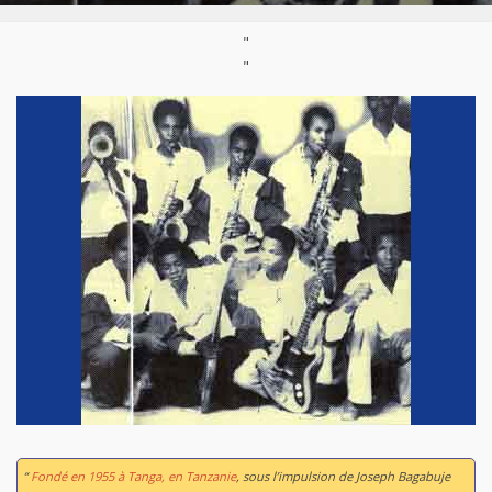
"
"
“
Fondé en 1955 à Tanga, en Tanzanie
, sous l’impulsion de Joseph Bagabuje