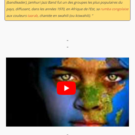
(bandleader), Jamhuri Jazz Band fut un des groupes les plus populaires du
pays, diffusant, dans les années 1970, en Afrique de l’Est, sa
rumba congolaise
aux couleurs
taarab
, chantée en swahili (ou kiswahili). ”
"
"