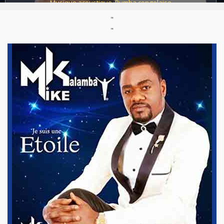
Musique acoustique
,
Rumba congolaise
"
Support :
CD
Parution :
2016
"