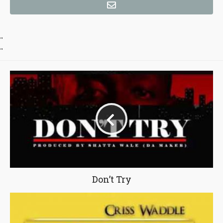
"
"
Don’t Try