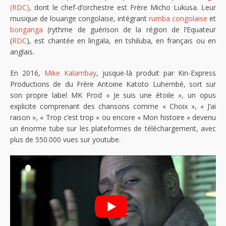
(RDC)
, dont le chef-d’orchestre est Frère Micho Lukusa. Leur
musique de louange congolaise, intégrant
rumba congolaise
et
bonganga
(rythme de guérison de la région de l’Equateur
(
RDC
), est chantée en lingala, en tshiluba, en français ou en
anglais.
En 2016,
Mike Kalambay
, jusque-là produit par Kin-Express
Productions de du Frère Antoine Katoto Luhembé, sort sur
son propre label MK Prod « Je suis une étoile », un opus
explicite comprenant des chansons comme « Choix », « J’ai
raison », « Trop c’est trop » ou encore « Mon histoire » devenu
un énorme tube sur les plateformes de téléchargement, avec
plus de 550.000 vues sur youtube.