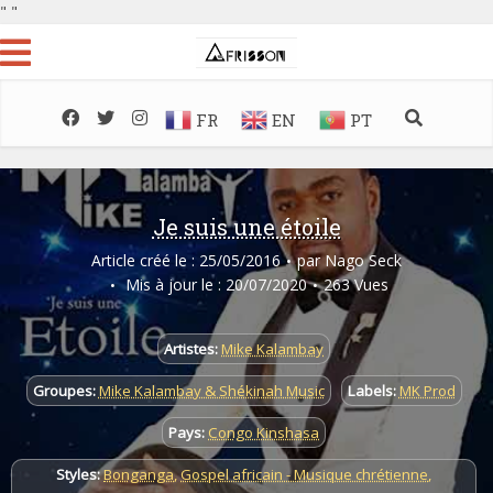
"
"
FR
EN
PT
Je suis une étoile
Article créé le : 25/05/2016
par
Nago Seck
Mis à jour le : 20/07/2020
263 Vues
Artistes:
Mike Kalambay
Groupes:
Mike Kalambay & Shékinah Music
Labels:
MK Prod
Pays:
Congo Kinshasa
Styles:
Bonganga
,
Gospel africain - Musique chrétienne
,