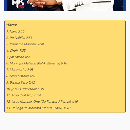
“
Titres:
1. Nard 5:10
2. Po Nabika 7:53
3. Kumama Mosantu 6:41
4. Choix 7:35
5. J'ai raison 8:22
6. Moninga Malamu (Rafiki Mwema) 6:10
7. Maranatha 7:05
8. Mon histoire 6:18
9. Bwana Yesu 5:42
10. Je suis une étoile 5:35
11. Trop c'est trop 6:24
12. Jesus Number One (Go Forward Remix) 4:49
13. Bolingo Ya Motema (Bonus Track) 3:08 ”